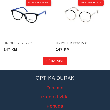
NOVA KOLEKCIJA
NOVA KOLEKCIJA
UNIQUE 20207 C1
UNIQUE DT22015 C5
147
KM
147
KM
UČITAJ VIŠE
OPTIKA DURAK
O nama
Pregled vida
Ponuda