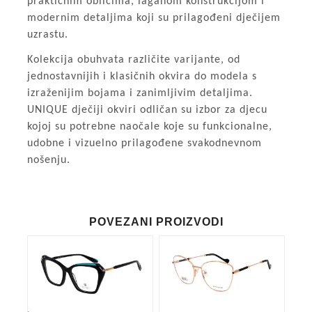
praktičnim oblicima, laganom konstrukcijom i
modernim detaljima koji su prilagođeni dječijem
uzrastu.
Kolekcija obuhvata različite varijante, od
jednostavnijih i klasičnih okvira do modela s
izraženijim bojama i zanimljivim detaljima.
UNIQUE dječiji okviri odličan su izbor za djecu
kojoj su potrebne naočale koje su funkcionalne,
udobne i vizuelno prilagođene svakodnevnom
nošenju.
POVEZANI PROIZVODI