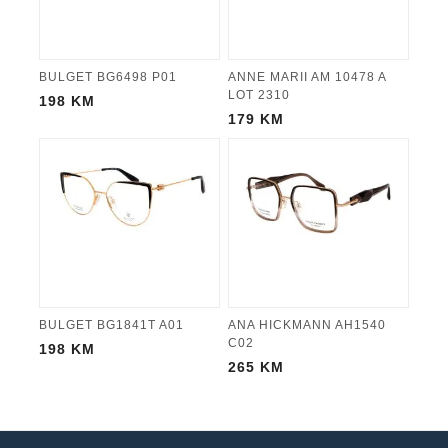
BULGET BG6498 P01
ANNE MARII AM 10478 A
LOT 2310
198
KM
179
KM
BULGET BG1841T A01
ANA HICKMANN AH1540
C02
198
KM
265
KM