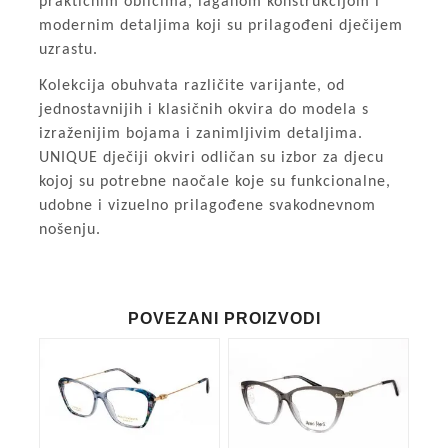
praktičnim oblicima, laganom konstrukcijom i
modernim detaljima koji su prilagođeni dječijem
uzrastu.
Kolekcija obuhvata različite varijante, od
jednostavnijih i klasičnih okvira do modela s
izraženijim bojama i zanimljivim detaljima.
UNIQUE dječiji okviri odličan su izbor za djecu
kojoj su potrebne naočale koje su funkcionalne,
udobne i vizuelno prilagođene svakodnevnom
nošenju.
POVEZANI PROIZVODI