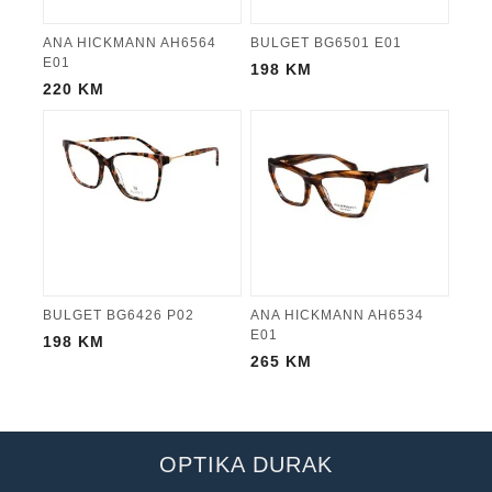
ANA HICKMANN AH6564
BULGET BG6501 E01
E01
198
KM
220
KM
BULGET BG6426 P02
ANA HICKMANN AH6534
E01
198
KM
265
KM
OPTIKA DURAK