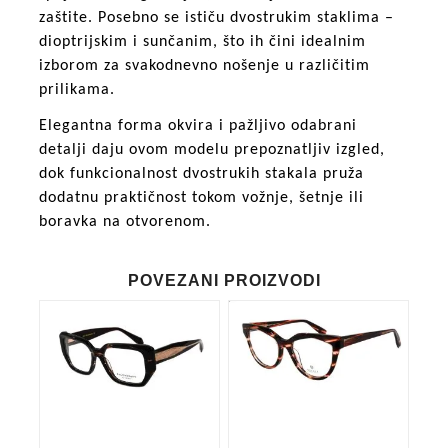
zaštite. Posebno se ističu dvostrukim staklima –
dioptrijskim i sunčanim, što ih čini idealnim
izborom za svakodnevno nošenje u različitim
prilikama.
Elegantna forma okvira i pažljivo odabrani
detalji daju ovom modelu prepoznatljiv izgled,
dok funkcionalnost dvostrukih stakala pruža
dodatnu praktičnost tokom vožnje, šetnje ili
boravka na otvorenom.
POVEZANI PROIZVODI