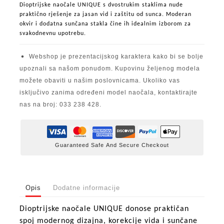
Dioptrijske naočale UNIQUE s dvostrukim staklima nude
praktično rješenje za jasan vid i zaštitu od sunca. Moderan
okvir i dodatna sunčana stakla čine ih idealnim izborom za
svakodnevnu upotrebu.
Webshop je prezentacijskog karaktera kako bi se bolje
upoznali sa našom ponudom. Kupovinu željenog modela
možete obaviti u našim poslovnicama. Ukoliko vas
isključivo zanima određeni model naočala, kontaktirajte
nas na broj: 033 238 428.
Guaranteed Safe And Secure Checkout
Opis
Dodatne informacije
Dioptrijske naočale UNIQUE donose praktičan
spoj modernog dizajna, korekcije vida i sunčane