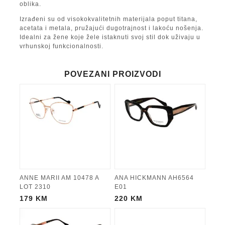
oblika.
Izrađeni su od visokokvalitetnih materijala poput titana,
acetata i metala, pružajući dugotrajnost i lakoću nošenja.
Idealni za žene koje žele istaknuti svoj stil dok uživaju u
vrhunskoj funkcionalnosti.
POVEZANI PROIZVODI
ANNE MARII AM 10478 A
ANA HICKMANN AH6564
LOT 2310
E01
179
KM
220
KM