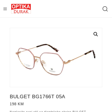
BULGET BG1766T 05A
198
KM
Naglasite svoj stil uz dioptrijske okvire BULGET –