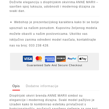
Doživite eleganciju s dioptrijskim okvirima ANNE MARII –
savršen spoj luksuza, udobnosti i modernog dizajna za
svaki dan.
Webshop je prezentacijskog karaktera kako bi se bolje
upoznali sa našom ponudom. Kupovinu željenog modela
možete obaviti u našim poslovnicama. Ukoliko vas
isključivo zanima određeni model naočala, kontaktirajte
nas na broj: 033 238 428.
Guaranteed Safe And Secure Checkout
Opis
Dodatne informacije
Dioptrijski okviri brenda ANNE MARII simbol su
elegancije i modernog dizajna. Svaki model pažljivo je
izrađen kako bi kombinirao estetsku privlačnost s
funkcionalnošću, pružajući savršeno rješenje za one koji