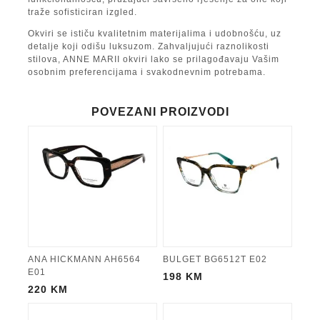
traže sofisticiran izgled.
Okviri se ističu kvalitetnim materijalima i udobnošću, uz
detalje koji odišu luksuzom. Zahvaljujući raznolikosti
stilova, ANNE MARII okviri lako se prilagođavaju Vašim
osobnim preferencijama i svakodnevnim potrebama.
POVEZANI PROIZVODI
ANA HICKMANN AH6564
BULGET BG6512T E02
E01
198
KM
220
KM