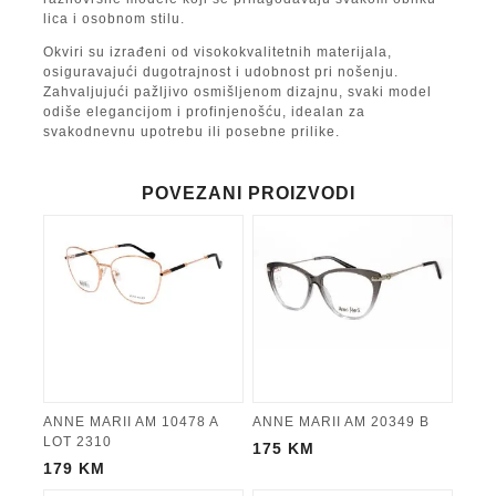
lica i osobnom stilu.
Okviri su izrađeni od visokokvalitetnih materijala,
osiguravajući dugotrajnost i udobnost pri nošenju.
Zahvaljujući pažljivo osmišljenom dizajnu, svaki model
odiše elegancijom i profinjenošću, idealan za
svakodnevnu upotrebu ili posebne prilike.
POVEZANI PROIZVODI
ANNE MARII AM 10478 A
ANNE MARII AM 20349 B
LOT 2310
175
KM
179
KM