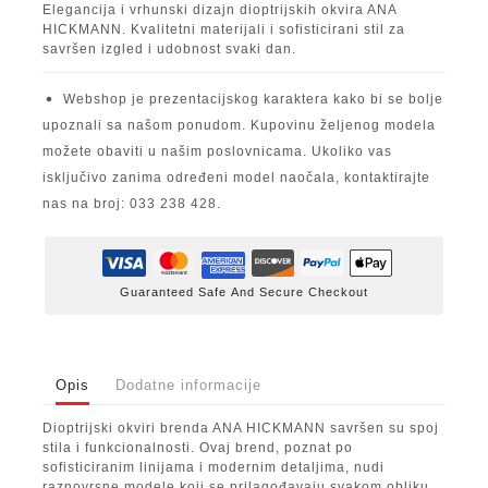
Elegancija i vrhunski dizajn dioptrijskih okvira ANA
HICKMANN. Kvalitetni materijali i sofisticirani stil za
savršen izgled i udobnost svaki dan.
Webshop je prezentacijskog karaktera kako bi se bolje
upoznali sa našom ponudom. Kupovinu željenog modela
možete obaviti u našim poslovnicama. Ukoliko vas
isključivo zanima određeni model naočala, kontaktirajte
nas na broj: 033 238 428.
Guaranteed Safe And Secure Checkout
Opis
Dodatne informacije
Dioptrijski okviri brenda ANA HICKMANN savršen su spoj
stila i funkcionalnosti. Ovaj brend, poznat po
sofisticiranim linijama i modernim detaljima, nudi
raznovrsne modele koji se prilagođavaju svakom obliku