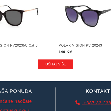
SION PV20235C Cat.3
POLAR VISION PV 20243
149
KM
UČITAJ VIŠE
AŠA PONUDA
KONTAKT
nčane naočale
+387 33 238
optrijski okviri