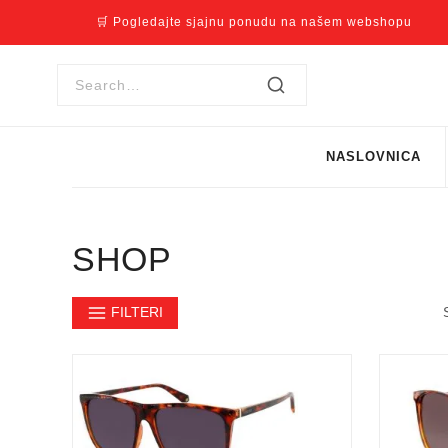
🛒 Pogledajte sjajnu ponudu na našem webshopu
NASLOVNICA
SHOP
FILTERI