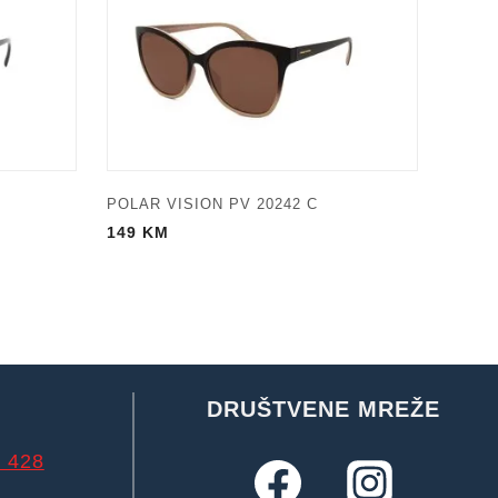
POLAR VISION PV 20242 C
149
KM
DRUŠTVENE MREŽE
 428