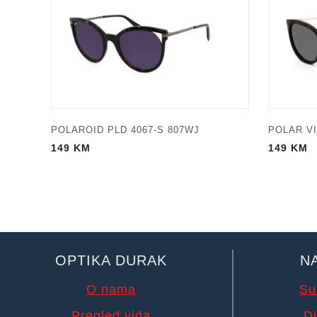
POLAROID PLD 4067-S 807WJ
POLAR VI
149
KM
149
KM
OPTIKA DURAK
N
O nama
Su
Pregled vida
Di