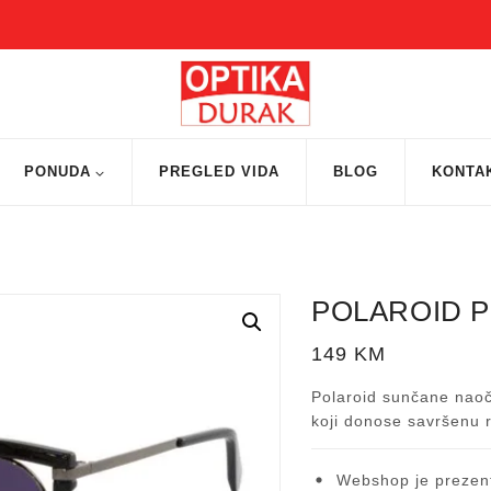
PONUDA
PREGLED VIDA
BLOG
KONTA
POLAROID P
149
KM
Polaroid sunčane naoča
koji donose savršenu r
Webshop je prezent