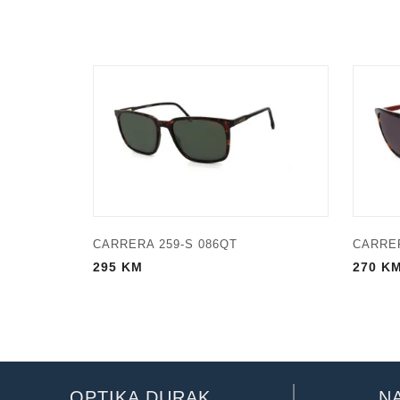
CARRERA 259-S 086QT
CARRER
295
KM
270
K
OPTIKA DURAK
N