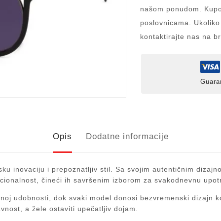
našom ponudom. Kupov
poslovnicama. Ukoliko
kontaktirajte nas na b
Guara
Opis
Dodatne informacije
ku inovaciju i prepoznatljiv stil. Sa svojim autentičnim diza
kcionalnost, čineći ih savršenim izborom za svakodnevnu upot
rajnoj udobnosti, dok svaki model donosi bezvremenski dizajn k
vnost, a žele ostaviti upečatljiv dojam.