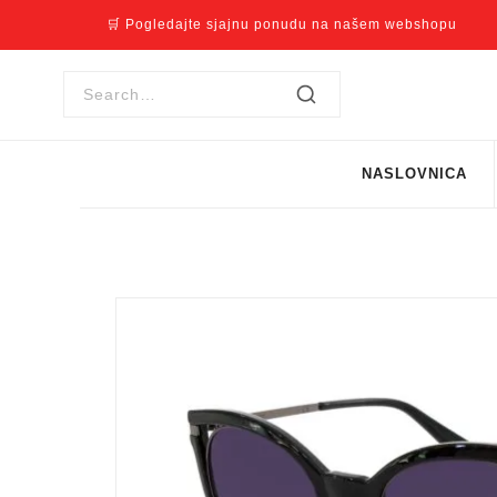
🛒 Pogledajte sjajnu ponudu na našem webshopu
NASLOVNICA