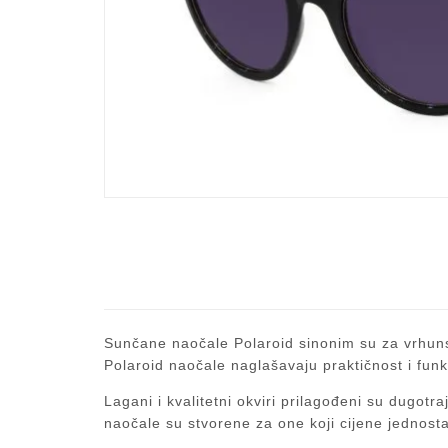
Sunčane naočale
Polaroid
sinonim su za vrhuns
Polaroid naočale naglašavaju praktičnost i fun
Lagani i kvalitetni okviri prilagođeni su dugot
naočale su stvorene za one koji cijene jednosta