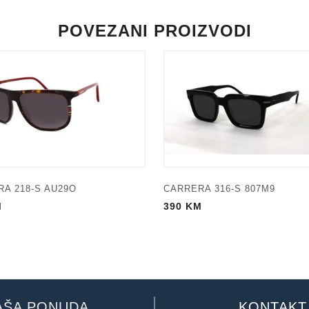
POVEZANI PROIZVODI
A 218-S AU29O
CARRERA 316-S 807M9
M
390
KM
AŠA PONUDA
KONTAKT