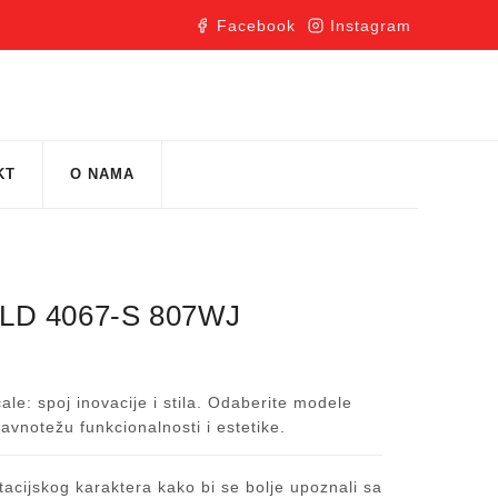
Facebook
Instagram
KT
O NAMA
LD 4067-S 807WJ
le: spoj inovacije i stila. Odaberite modele
avnotežu funkcionalnosti i estetike.
acijskog karaktera kako bi se bolje upoznali sa