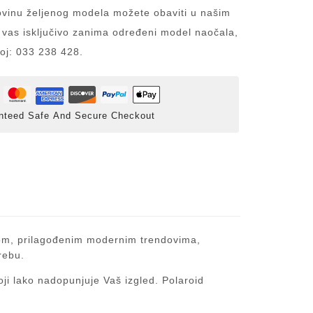
inu željenog modela možete obaviti u našim
 vas isključivo zanima određeni model naočala,
roj: 033 238 428.
nteed Safe And Secure Checkout
jnom, prilagođenim modernim trendovima,
rebu.
oji lako nadopunjuje Vaš izgled. Polaroid