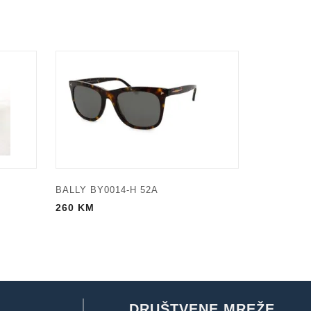
BALLY BY0014-H 52A
260
KM
DRUŠTVENE MREŽE