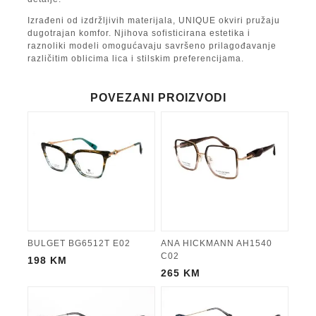
Izrađeni od izdržljivih materijala, UNIQUE okviri pružaju
dugotrajan komfor. Njihova sofisticirana estetika i
raznoliki modeli omogućavaju savršeno prilagođavanje
različitim oblicima lica i stilskim preferencijama.
POVEZANI PROIZVODI
BULGET BG6512T E02
ANA HICKMANN AH1540
C02
198
KM
265
KM