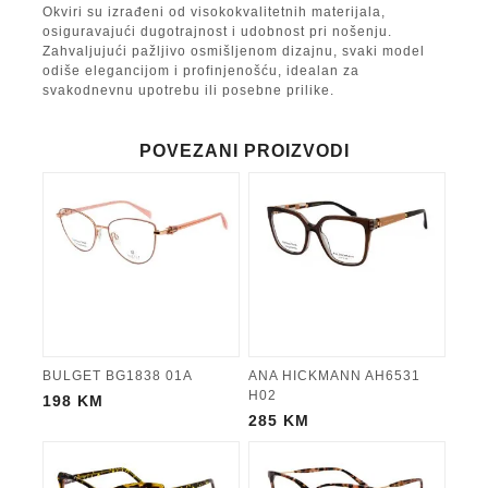
Okviri su izrađeni od visokokvalitetnih materijala,
osiguravajući dugotrajnost i udobnost pri nošenju.
Zahvaljujući pažljivo osmišljenom dizajnu, svaki model
odiše elegancijom i profinjenošću, idealan za
svakodnevnu upotrebu ili posebne prilike.
POVEZANI PROIZVODI
BULGET BG1838 01A
ANA HICKMANN AH6531
H02
198
KM
285
KM