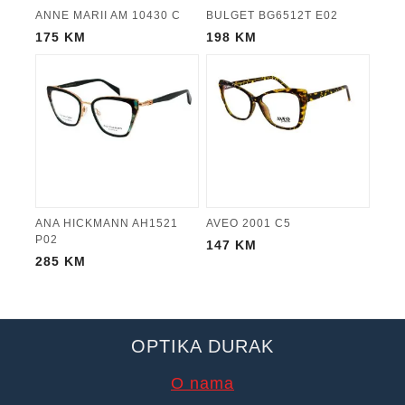
ANNE MARII AM 10430 C
BULGET BG6512T E02
175
KM
198
KM
ANA HICKMANN AH1521
AVEO 2001 C5
P02
147
KM
285
KM
OPTIKA DURAK
O nama