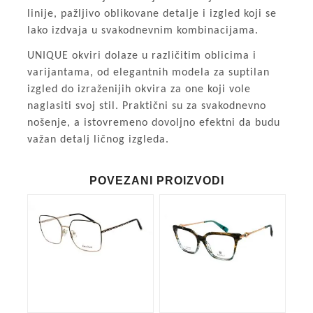
linije, pažljivo oblikovane detalje i izgled koji se
lako izdvaja u svakodnevnim kombinacijama.
UNIQUE okviri dolaze u različitim oblicima i
varijantama, od elegantnih modela za suptilan
izgled do izraženijih okvira za one koji vole
naglasiti svoj stil. Praktični su za svakodnevno
nošenje, a istovremeno dovoljno efektni da budu
važan detalj ličnog izgleda.
POVEZANI PROIZVODI