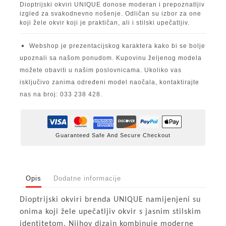
Dioptrijski okviri UNIQUE donose moderan i prepoznatljiv
izgled za svakodnevno nošenje. Odličan su izbor za one
koji žele okvir koji je praktičan, ali i stilski upečatljiv.
Webshop je prezentacijskog karaktera kako bi se bolje
upoznali sa našom ponudom. Kupovinu željenog modela
možete obaviti u našim poslovnicama. Ukoliko vas
isključivo zanima određeni model naočala, kontaktirajte
nas na broj: 033 238 428.
Guaranteed Safe And Secure Checkout
Opis
Dodatne informacije
Dioptrijski okviri brenda UNIQUE namijenjeni su
onima koji žele upečatljiv okvir s jasnim stilskim
identitetom. Njihov dizajn kombinuje moderne