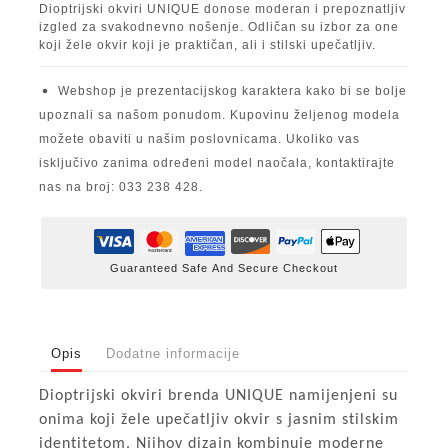
Dioptrijski okviri UNIQUE donose moderan i prepoznatljiv
izgled za svakodnevno nošenje. Odličan su izbor za one
koji žele okvir koji je praktičan, ali i stilski upečatljiv.
Webshop je prezentacijskog karaktera kako bi se bolje
upoznali sa našom ponudom. Kupovinu željenog modela
možete obaviti u našim poslovnicama. Ukoliko vas
isključivo zanima određeni model naočala, kontaktirajte
nas na broj: 033 238 428.
Guaranteed Safe And Secure Checkout
Opis
Dodatne informacije
Dioptrijski okviri brenda UNIQUE namijenjeni su
onima koji žele upečatljiv okvir s jasnim stilskim
identitetom. Njihov dizajn kombinuje moderne