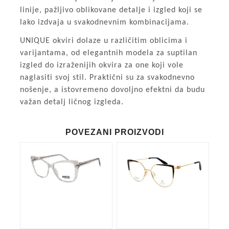
linije, pažljivo oblikovane detalje i izgled koji se
lako izdvaja u svakodnevnim kombinacijama.
UNIQUE okviri dolaze u različitim oblicima i
varijantama, od elegantnih modela za suptilan
izgled do izraženijih okvira za one koji vole
naglasiti svoj stil. Praktični su za svakodnevno
nošenje, a istovremeno dovoljno efektni da budu
važan detalj ličnog izgleda.
POVEZANI PROIZVODI