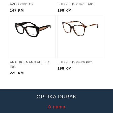
AVEO 2001 C2
BULGET BG1841T A01
147
KM
198
KM
ANA HICKMANN AH6564
BULGET BG6426 P02
E01
198
KM
220
KM
OPTIKA DURAK
O nama