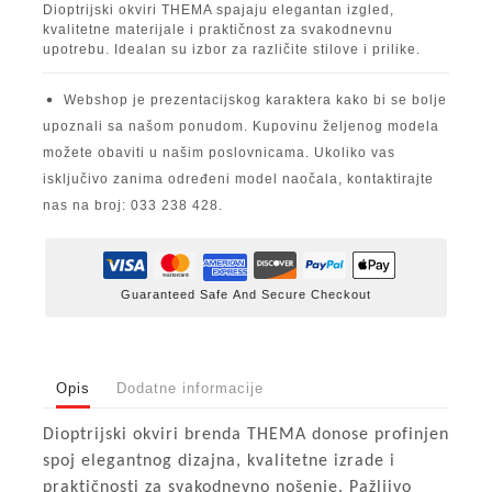
Dioptrijski okviri THEMA spajaju elegantan izgled,
kvalitetne materijale i praktičnost za svakodnevnu
upotrebu. Idealan su izbor za različite stilove i prilike.
Webshop je prezentacijskog karaktera kako bi se bolje
upoznali sa našom ponudom. Kupovinu željenog modela
možete obaviti u našim poslovnicama. Ukoliko vas
isključivo zanima određeni model naočala, kontaktirajte
nas na broj: 033 238 428.
Guaranteed Safe And Secure Checkout
Opis
Dodatne informacije
Dioptrijski okviri brenda THEMA donose profinjen
spoj elegantnog dizajna, kvalitetne izrade i
praktičnosti za svakodnevno nošenje. Pažljivo