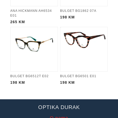
ANA HICKMANN AH6534
BULGET BG1862 07A
E01
198
KM
265
KM
BULGET BG6512T E02
BULGET BG6501 E01
198
KM
198
KM
OPTIKA DURAK