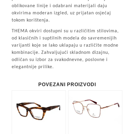
oblikovane linije i odabrani materijali daju
okvirima moderan izgled, uz prijatan osjećaj
tokom korištenja.
THEMA okviri dostupni su u različitim stilovima,
od klasičnih i suptilnih modela do savremenijih
varijanti koje se lako uklapaju u različite modne
kombinacije. Zahvaljujući skladnom dizajnu,
odličan su izbor za svakodnevne, poslovne i
elegantnije prilike.
POVEZANI PROIZVODI