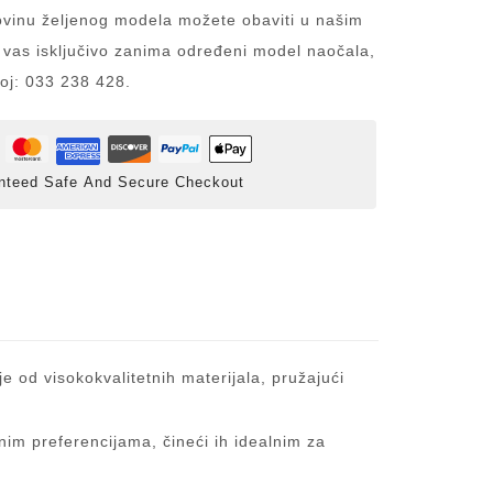
inu željenog modela možete obaviti u našim
 vas isključivo zanima određeni model naočala,
roj: 033 238 428.
nteed Safe And Secure Checkout
e od visokokvalitetnih materijala, pružajući
nim preferencijama, čineći ih idealnim za