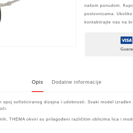
našom ponudom. Kupov
poslovnicama. Ukoliko
kontaktirajte nas na b
Guara
Opis
Dodatne informacije
spoj sofisticiranog dizajna i udobnosti. Svaki model izrađen j
oči.
ih, THEMA okviri su prilagođeni različitim oblicima lica i mod