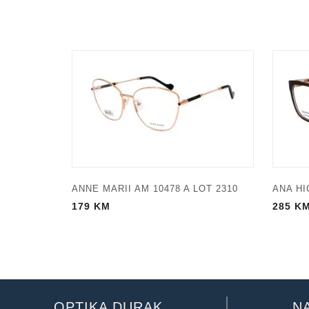
ANNE MARII AM 10478 A LOT 2310
ANA HI
179
KM
285
K
OPTIKA DURAK
N