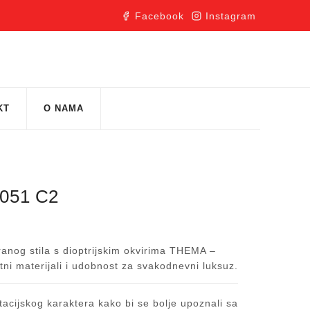
Facebook
Instagram
KT
O NAMA
051 C2
iranog stila s dioptrijskim okvirima THEMA –
etni materijali i udobnost za svakodnevni luksuz.
acijskog karaktera kako bi se bolje upoznali sa