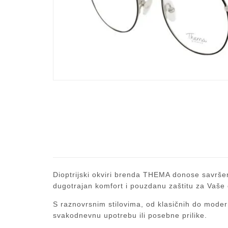
Dioptrijski okviri brenda THEMA donose savršen 
dugotrajan komfort i pouzdanu zaštitu za Vaše 
S raznovrsnim stilovima, od klasičnih do modern
svakodnevnu upotrebu ili posebne prilike.