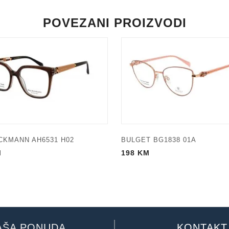
POVEZANI PROIZVODI
CKMANN AH6531 H02
BULGET BG1838 01A
M
198
KM
AŠA PONUDA
KONTAKT