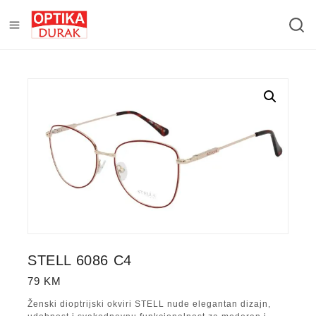
STELL 6086 C4
79
KM
Ženski dioptrijski okviri STELL nude elegantan dizajn,