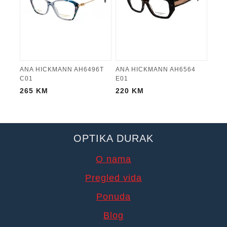
ANA HICKMANN AH6496T
ANA HICKMANN AH6564
C01
E01
265
KM
220
KM
OPTIKA DURAK
O nama
Pregled vida
Ponuda
Blog