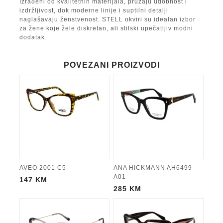
Izrađeni od kvalitetnih materijala, pružaju udobnost i
izdržljivost, dok moderne linije i suptilni detalji
naglašavaju ženstvenost. STELL okviri su idealan izbor
za žene koje žele diskretan, ali stilski upečatljiv modni
dodatak.
POVEZANI PROIZVODI
AVEO 2001 C5
ANA HICKMANN AH6499
A01
147
KM
285
KM