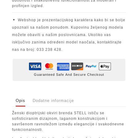
udobnost i svakodnevnu funkcionalnost za moderan i
profinjen izgled.
Webshop je prezentacijskog karaktera kako bi se bolje
upoznali sa našom ponudom. Kupovinu željenog modela
možete obaviti u našim poslovnicama. Ukoliko vas
isključivo zanima određeni model naočala, kontaktirajte
nas na broj: 033 238 428.
Guaranteed Safe And Secure Checkout
Opis
Dodatne informacije
Ženski dioptrijski okviri brenda STELL ističu se
sofisticiranim dizajnom, laganom konstrukcijom i
savršenom ravnotežom između elegancije i svakodnevne
funkcionalnosti.