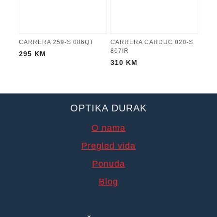
CARRERA 259-S 086QT
CARRERA CARDUC 020-S
807IR
295
KM
310
KM
OPTIKA DURAK
O nama
Pregled vida
Ponuda
Blog