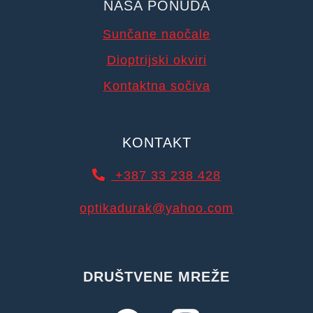
NAŠA PONUDA
Sunčane naočale
Dioptrijski okviri
Kontaktna sočiva
KONTAKT
+387 33 238 428
optikadurak@yahoo.com
DRUŠTVENE MREŽE