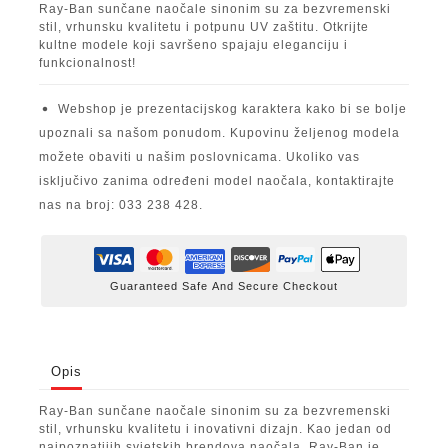
Ray-Ban sunčane naočale sinonim su za bezvremenski
stil, vrhunsku kvalitetu i potpunu UV zaštitu. Otkrijte
kultne modele koji savršeno spajaju eleganciju i
funkcionalnost!
Webshop je prezentacijskog karaktera kako bi se bolje
upoznali sa našom ponudom. Kupovinu željenog modela
možete obaviti u našim poslovnicama. Ukoliko vas
isključivo zanima određeni model naočala, kontaktirajte
nas na broj: 033 238 428.
Guaranteed Safe And Secure Checkout
Opis
Ray-Ban sunčane naočale sinonim su za bezvremenski
stil, vrhunsku kvalitetu i inovativni dizajn. Kao jedan od
najpoznatijih svjetskih brendova naočala, Ray-Ban je