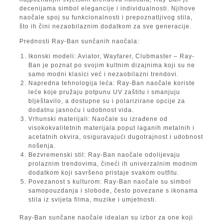
decenijama simbol elegancije i individualnosti. Njihove
naočale spoj su funkcionalnosti i prepoznatljivog stila,
što ih čini nezaobilaznim dodatkom za sve generacije.
Prednosti Ray-Ban sunčanih naočala:
Ikonski modeli:
Aviator, Wayfarer, Clubmaster – Ray-
Ban je poznat po svojim kultnim dizajnima koji su ne
samo modni klasici već i nezaobilazni trendovi.
Napredna tehnologija leća:
Ray-Ban naočale koriste
leće koje pružaju potpunu UV zaštitu i smanjuju
blještavilo, a dostupne su i polarizirane opcije za
dodatnu jasnoću i udobnost vida.
Vrhunski materijali:
Naočale su izrađene od
visokokvalitetnih materijala poput laganih metalnih i
acetatnih okvira, osiguravajući dugotrajnost i udobnost
nošenja.
Bezvremenski stil:
Ray-Ban naočale odolijevaju
prolaznim trendovima, čineći ih univerzalnim modnim
dodatkom koji savršeno pristaje svakom outfitu.
Povezanost s kulturom:
Ray-Ban naočale su simbol
samopouzdanja i slobode, često povezane s ikonama
stila iz svijeta filma, muzike i umjetnosti.
Ray-Ban sunčane naočale idealan su izbor za one koji