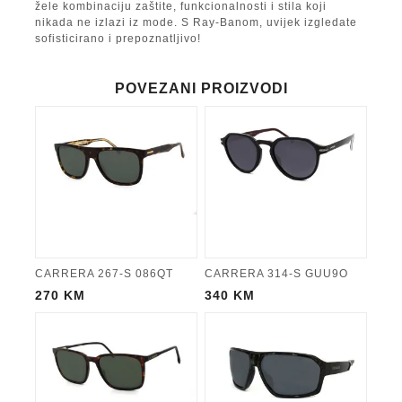
žele kombinaciju zaštite, funkcionalnosti i stila koji
nikada ne izlazi iz mode. S Ray-Banom, uvijek izgledate
sofisticirano i prepoznatljivo!
POVEZANI PROIZVODI
CARRERA 267-S 086QT
CARRERA 314-S GUU9O
270
KM
340
KM