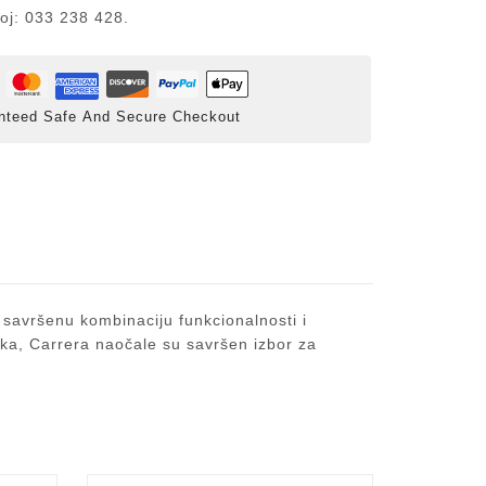
roj: 033 238 428.
nteed Safe And Secure Checkout
 savršenu kombinaciju funkcionalnosti i
raka, Carrera naočale su savršen izbor za