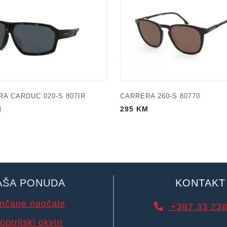
A CARDUC 020-S 807IR
CARRERA 260-S 80770
M
295
KM
AŠA PONUDA
KONTAKT
nčane naočale
+387 33 238
optrijski okviri