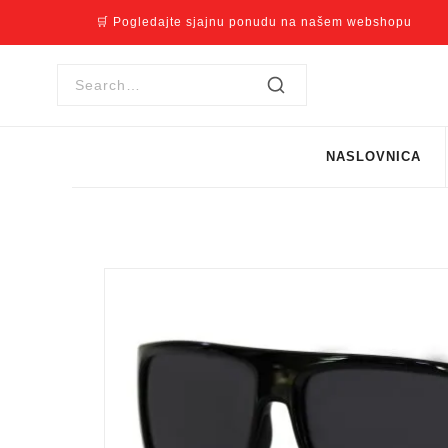
🛒 Pogledajte sjajnu ponudu na našem webshopu
NASLOVNICA