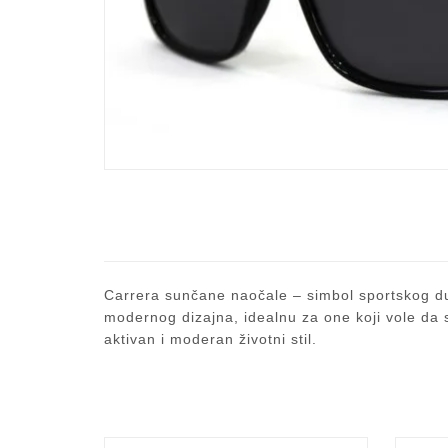
Carrera sunčane naočale – simbol sportskog duh
modernog dizajna, idealnu za one koji vole da s
aktivan i moderan životni stil.