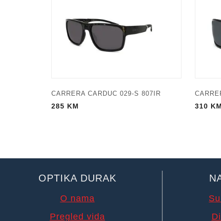
CARRERA CARDUC 029-S 807IR
CARRER
285
KM
310
K
OPTIKA DURAK
N
O nama
Su
Pregled vida
Di