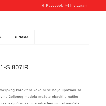
Facebook
Instagram
KT
O NAMA
1-S 807IR
acijskog karaktera kako bi se bolje upoznali sa
inu željenog modela možete obaviti u našim
 vas isključivo zanima određeni model naočala,