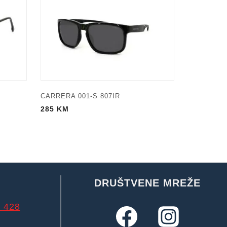
CARRERA 001-S 807IR
285
KM
DRUŠTVENE MREŽE
 428