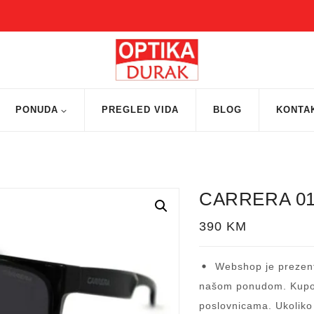
PONUDA
PREGLED VIDA
BLOG
KONTA
CARRERA 01
390
KM
Webshop je prezent
našom ponudom. Kupov
poslovnicama. Ukoliko