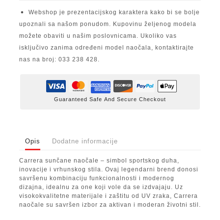
Webshop je prezentacijskog karaktera kako bi se bolje
upoznali sa našom ponudom. Kupovinu željenog modela
možete obaviti u našim poslovnicama. Ukoliko vas
isključivo zanima određeni model naočala, kontaktirajte
nas na broj: 033 238 428.
Guaranteed Safe And Secure Checkout
Opis
Dodatne informacije
Carrera sunčane naočale – simbol sportskog duha,
inovacije i vrhunskog stila. Ovaj legendarni brend donosi
savršenu kombinaciju funkcionalnosti i modernog
dizajna, idealnu za one koji vole da se izdvajaju. Uz
visokokvalitetne materijale i zaštitu od UV zraka, Carrera
naočale su savršen izbor za aktivan i moderan životni stil.