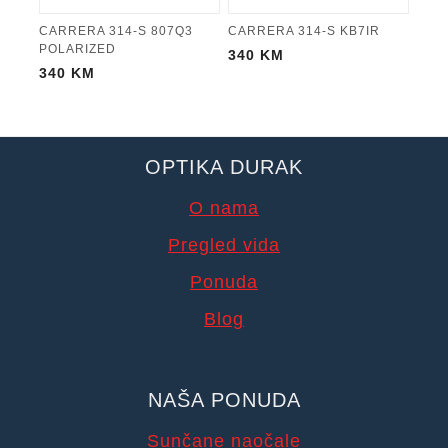
CARRERA 314-S 807Q3
CARRERA 314-S KB7IR
POLARIZED
340
KM
340
KM
OPTIKA DURAK
O nama
Pregled vida
Ponuda
Blog
NAŠA PONUDA
Sunčane naočale