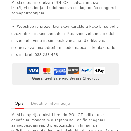
Muški dioptrijski okviri POLICE – odvažan dizajn,
izdržljivi materijali i udobnost za stil koji odiše snagom i
samopouzdanjem.
Webshop je prezentacijskog karaktera kako bi se bolje
upoznali sa našom ponudom. Kupovinu željenog modela
možete obaviti u našim poslovnicama. Ukoliko vas
isključivo zanima određeni model naočala, kontaktirajte
nas na broj: 033 238 428.
Guaranteed Safe And Secure Checkout
Opis
Dodatne informacije
Muški dioptrijski okviri brenda POLICE odlikuju se
odvažnim, modernim dizajnom koji odiše snagom i
samopouzdanjem. S prepoznatljivim linijama i
sofisticiranim detaljima, ovi okviri idealni su za muškarce