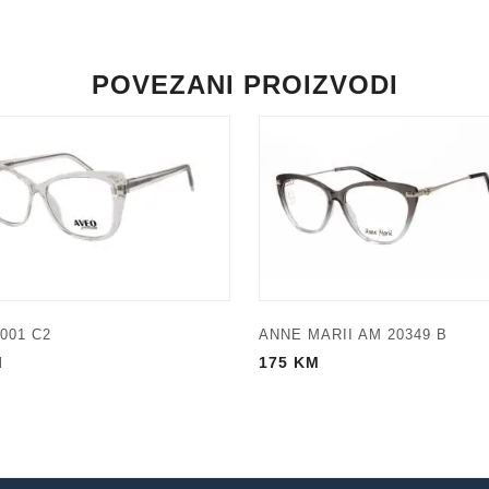
POVEZANI PROIZVODI
001 C2
ANNE MARII AM 20349 B
M
175
KM