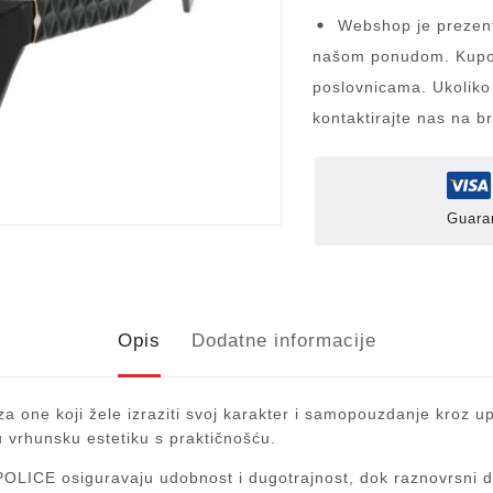
Webshop je prezent
našom ponudom. Kupov
poslovnicama. Ukoliko
kontaktirajte nas na b
Guara
Opis
Dodatne informacije
za one koji žele izraziti svoj karakter i samopouzdanje kroz u
 vrhunsku estetiku s praktičnošću.
i POLICE osiguravaju udobnost i dugotrajnost, dok raznovrsni 