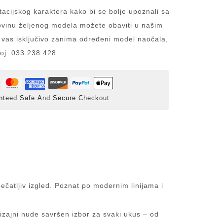
acijskog karaktera kako bi se bolje upoznali sa
inu željenog modela možete obaviti u našim
 vas isključivo zanima određeni model naočala,
roj: 033 238 428.
nteed Safe And Secure Checkout
pečatljiv izgled. Poznat po modernim linijama i
dizajni nude savršen izbor za svaki ukus – od