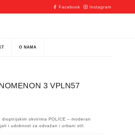
Facebook
Instagram
KT
O NAMA
ENOMENON 3 VPLN57
 s dioptrijskim okvirima POLICE – moderan
jali i udobnost za odvažan i urbani stil.