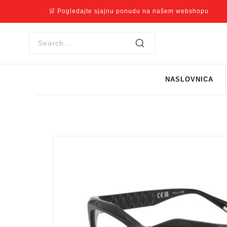
🛒 Pogledajte sjajnu ponudu na našem webshopu
NASLOVNICA