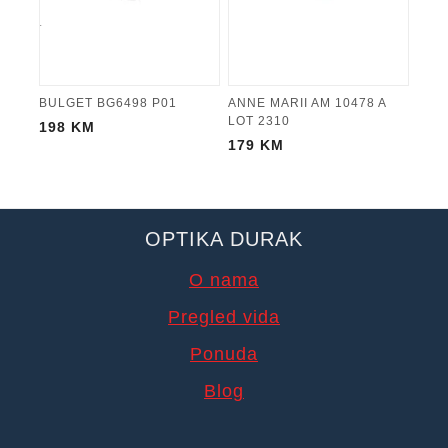
BULGET BG6498 P01
ANNE MARII AM 10478 A
LOT 2310
198
KM
179
KM
OPTIKA DURAK
O nama
Pregled vida
Ponuda
Blog