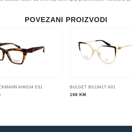
POVEZANI PROIZVODI
CKMANN AH6534 E01
BULGET BG1841T A01
M
198
KM