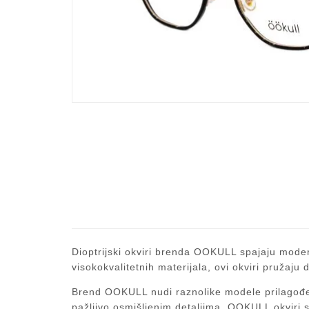
Dioptrijski okviri brenda OOKULL spajaju modern
visokokvalitetnih materijala, ovi okviri pružaju 
Brend OOKULL nudi raznolike modele prilagođene
pažljivo osmišljenim detaljima, OOKULL okviri su