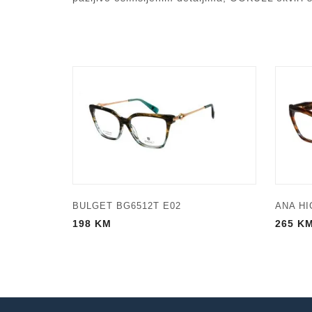
BULGET BG6512T E02
ANA HI
198
KM
265
K