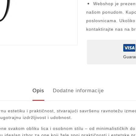
Webshop je prezent
našom ponudom. Kupov
poslovnicama. Ukoliko
kontaktirajte nas na b
Guara
Opis
Dodatne informacije
u estetiku i praktičnost, stvarajući savršenu ravnotežu između
dugotrajnu izdržljivost i udobnost.
 svakom obliku lica i osobnom stilu – od minimalističkih do 
 idealan izbor za one koji žele spoj praktičnosti i estetske pr