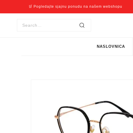
🛒 Pogledajte sjajnu ponudu na našem webshopu
NASLOVNICA