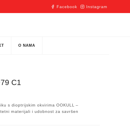
Facebook
Instagram
KT
O NAMA
79 C1
iku s dioptrijskim okvirima OOKULL –
itetni materijali i udobnost za savršen