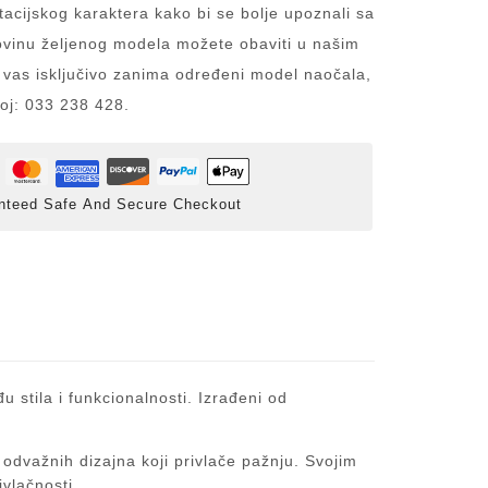
acijskog karaktera kako bi se bolje upoznali sa
inu željenog modela možete obaviti u našim
 vas isključivo zanima određeni model naočala,
roj: 033 238 428.
nteed Safe And Secure Checkout
 stila i funkcionalnosti. Izrađeni od
odvažnih dizajna koji privlače pažnju. Svojim
ivlačnosti.