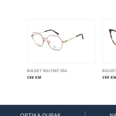
BULGET BG1766T 05A
BULGET
198
KM
198
K
OPTIKA DURAK
N