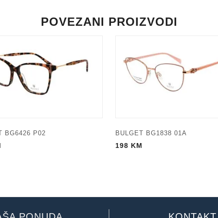
POVEZANI PROIZVODI
 BG6426 P02
BULGET BG1838 01A
M
198
KM
AŠA PONUDA
KONTAKT