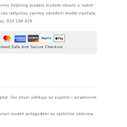
inu željenog modela možete obaviti u našim
 vas isključivo zanima određeni model naočala,
roj: 033 238 428.
nteed Safe And Secure Checkout
led. Ovi okviri odlikuju se svježim i atraktivnim
rsni modeli prilagođeni su različitim oblicima