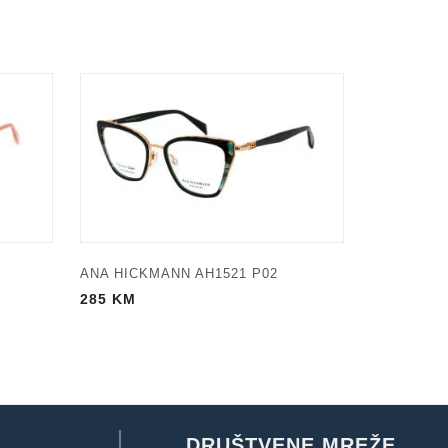
ANA HICKMANN AH1521 P02
285
KM
DRUŠTVENE MREŽE