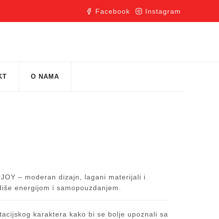
Facebook
Instagram
KT
O NAMA
i JOY – moderan dizajn, lagani materijali i
 odiše energijom i samopouzdanjem.
acijskog karaktera kako bi se bolje upoznali sa