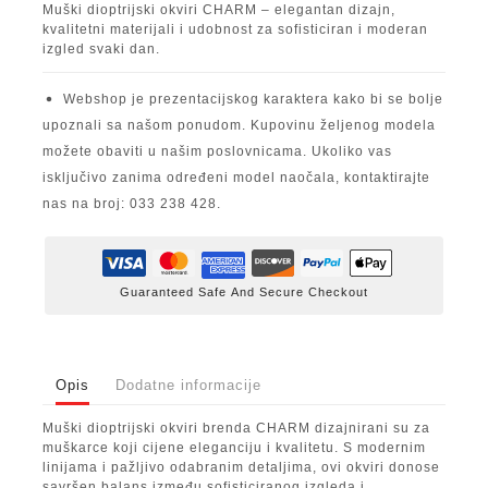
Muški dioptrijski okviri CHARM – elegantan dizajn,
kvalitetni materijali i udobnost za sofisticiran i moderan
izgled svaki dan.
Webshop je prezentacijskog karaktera kako bi se bolje
upoznali sa našom ponudom. Kupovinu željenog modela
možete obaviti u našim poslovnicama. Ukoliko vas
isključivo zanima određeni model naočala, kontaktirajte
nas na broj: 033 238 428.
Guaranteed Safe And Secure Checkout
Opis
Dodatne informacije
Muški dioptrijski okviri brenda CHARM dizajnirani su za
muškarce koji cijene eleganciju i kvalitetu. S modernim
linijama i pažljivo odabranim detaljima, ovi okviri donose
savršen balans između sofisticiranog izgleda i