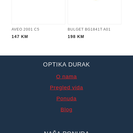
AVEO 2001 C5
BULGET BG1841T A01
147
KM
198
KM
OPTIKA DURAK
O nama
Pregled vida
Ponuda
Blog