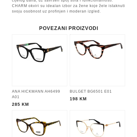
cijelog dana, uz savršen spoj stila i funkcionalnosti.
CHARM okviri su idealan izbor za žene koje žele istaknuti
svoju osobnost uz profinjen i moderan izgled.
POVEZANI PROIZVODI
ANA HICKMANN AH6499
BULGET BG6501 E01
A01
198
KM
285
KM