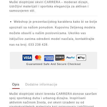
Muški dioptrijski okviri CARRERA – moderan dizajn,
izdržljivi materijali i sportska elegancija za aktivan i
samouvjeren stil.
Webshop je prezentacijskog karaktera kako bi se bolje
upoznali sa našom ponudom. Kupovinu željenog modela
možete obaviti u našim poslovnicama. Ukoliko vas
isključivo zanima određeni model naočala, kontaktirajte
nas na broj: 033 238 428.
Guaranteed Safe And Secure Checkout
Opis
Dodatne informacije
Muški dioptrijski okviri brenda CARRERA donose savršen
spoj sportskog duha i urbanog dizajna. Inspirisani
aktivnim načinom života, ovi okviri izrađeni su od
visokokvalitetnih materijala koji osiguravaju izdržljivost,