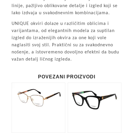
linije, pažljivo oblikovane detalje i izgled koji se
lako izdvaja u svakodnevnim kombinacijama.
UNIQUE okviri dolaze u različitim oblicima i
varijantama, od elegantnih modela za suptilan
izgled do izraženijih okvira za one koji vole
naglasiti svoj stil. Praktični su za svakodnevno
nošenje, a istovremeno dovoljno efektni da budu
važan detalj ličnog izgleda.
POVEZANI PROIZVODI