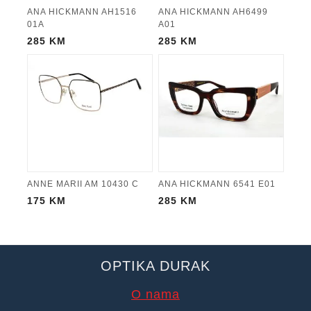
ANA HICKMANN AH1516
ANA HICKMANN AH6499
01A
A01
285
KM
285
KM
ANNE MARII AM 10430 C
ANA HICKMANN 6541 E01
175
KM
285
KM
OPTIKA DURAK
O nama