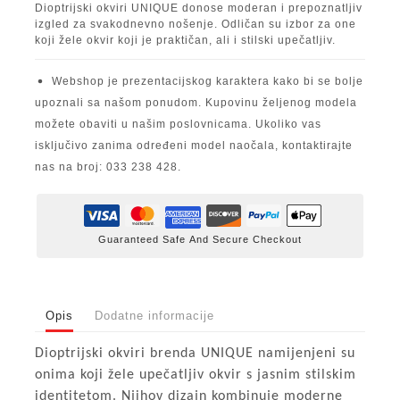
Dioptrijski okviri UNIQUE donose moderan i prepoznatljiv
izgled za svakodnevno nošenje. Odličan su izbor za one
koji žele okvir koji je praktičan, ali i stilski upečatljiv.
Webshop je prezentacijskog karaktera kako bi se bolje
upoznali sa našom ponudom. Kupovinu željenog modela
možete obaviti u našim poslovnicama. Ukoliko vas
isključivo zanima određeni model naočala, kontaktirajte
nas na broj: 033 238 428.
Guaranteed Safe And Secure Checkout
Opis
Dodatne informacije
Dioptrijski okviri brenda UNIQUE namijenjeni su
onima koji žele upečatljiv okvir s jasnim stilskim
identitetom. Njihov dizajn kombinuje moderne