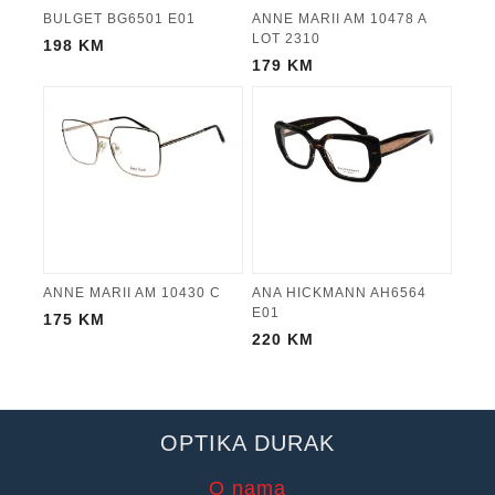
BULGET BG6501 E01
ANNE MARII AM 10478 A
LOT 2310
198
KM
179
KM
ANNE MARII AM 10430 C
ANA HICKMANN AH6564
E01
175
KM
220
KM
OPTIKA DURAK
O nama