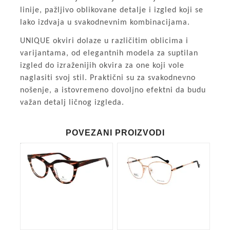
linije, pažljivo oblikovane detalje i izgled koji se
lako izdvaja u svakodnevnim kombinacijama.
UNIQUE okviri dolaze u različitim oblicima i
varijantama, od elegantnih modela za suptilan
izgled do izraženijih okvira za one koji vole
naglasiti svoj stil. Praktični su za svakodnevno
nošenje, a istovremeno dovoljno efektni da budu
važan detalj ličnog izgleda.
POVEZANI PROIZVODI