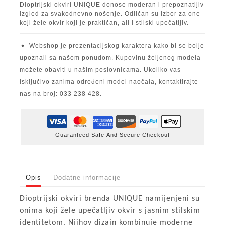
Dioptrijski okviri UNIQUE donose moderan i prepoznatljiv
izgled za svakodnevno nošenje. Odličan su izbor za one
koji žele okvir koji je praktičan, ali i stilski upečatljiv.
Webshop je prezentacijskog karaktera kako bi se bolje
upoznali sa našom ponudom. Kupovinu željenog modela
možete obaviti u našim poslovnicama. Ukoliko vas
isključivo zanima određeni model naočala, kontaktirajte
nas na broj: 033 238 428.
Guaranteed Safe And Secure Checkout
Opis
Dodatne informacije
Dioptrijski okviri brenda UNIQUE namijenjeni su
onima koji žele upečatljiv okvir s jasnim stilskim
identitetom. Njihov dizajn kombinuje moderne