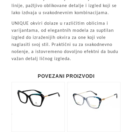
linije, pažljivo oblikovane detalje i izgled koji se
lako izdvaja u svakodnevnim kombinacijama.
UNIQUE okviri dolaze u različitim oblicima i
varijantama, od elegantnih modela za suptilan
izgled do izraženijih okvira za one koji vole
naglasiti svoj stil. Praktični su za svakodnevno
nošenje, a istovremeno dovoljno efektni da budu
važan detalj ličnog izgleda.
POVEZANI PROIZVODI