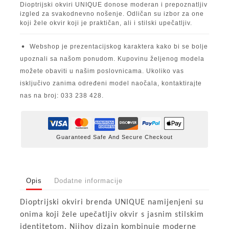
Dioptrijski okviri UNIQUE donose moderan i prepoznatljiv
izgled za svakodnevno nošenje. Odličan su izbor za one
koji žele okvir koji je praktičan, ali i stilski upečatljiv.
Webshop je prezentacijskog karaktera kako bi se bolje
upoznali sa našom ponudom. Kupovinu željenog modela
možete obaviti u našim poslovnicama. Ukoliko vas
isključivo zanima određeni model naočala, kontaktirajte
nas na broj: 033 238 428.
Guaranteed Safe And Secure Checkout
Opis
Dodatne informacije
Dioptrijski okviri brenda UNIQUE namijenjeni su
onima koji žele upečatljiv okvir s jasnim stilskim
identitetom. Njihov dizajn kombinuje moderne