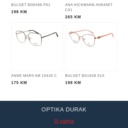
BULGET BG6498 P01
ANA HICKMANN AH6496T
C01
198
KM
265
KM
ANNE MARII AM 10430 C
BULGET BG1838 01A
175
KM
198
KM
OPTIKA DURAK
O nama