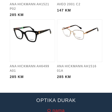
ANA HICKMANN AH1521
AVEO 2001 C2
P02
147
KM
285
KM
ANA HICKMANN AH6499
ANA HICKMANN AH1516
A01
01A
285
KM
285
KM
OPTIKA DURAK
O nama