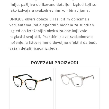
linije, pažljivo oblikovane detalje i izgled koji se
lako izdvaja u svakodnevnim kombinacijama.
UNIQUE okviri dolaze u različitim oblicima i
varijantama, od elegantnih modela za suptilan
izgled do izraženijih okvira za one koji vole
naglasiti svoj stil. Praktični su za svakodnevno
nošenje, a istovremeno dovoljno efektni da budu
važan detalj ličnog izgleda.
POVEZANI PROIZVODI