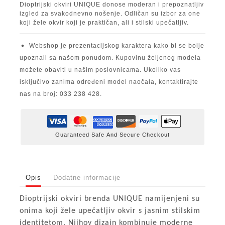
Dioptrijski okviri UNIQUE donose moderan i prepoznatljiv
izgled za svakodnevno nošenje. Odličan su izbor za one
koji žele okvir koji je praktičan, ali i stilski upečatljiv.
Webshop je prezentacijskog karaktera kako bi se bolje
upoznali sa našom ponudom. Kupovinu željenog modela
možete obaviti u našim poslovnicama. Ukoliko vas
isključivo zanima određeni model naočala, kontaktirajte
nas na broj: 033 238 428.
Guaranteed Safe And Secure Checkout
Opis
Dodatne informacije
Dioptrijski okviri brenda UNIQUE namijenjeni su
onima koji žele upečatljiv okvir s jasnim stilskim
identitetom. Njihov dizajn kombinuje moderne