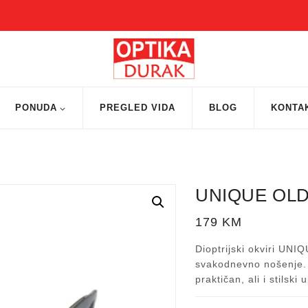
PONUDA
PREGLED VIDA
BLOG
KONTA
UNIQUE OLD
179
KM
Dioptrijski okviri UNI
svakodnevno nošenje. O
praktičan, ali i stilski u