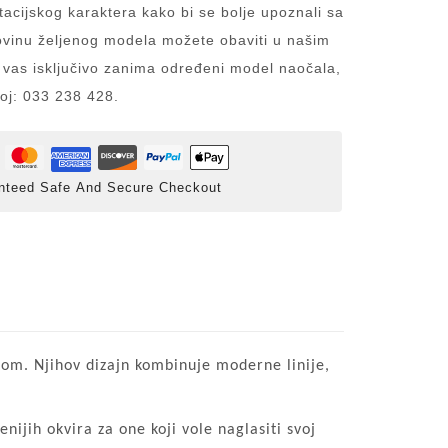
acijskog karaktera kako bi se bolje upoznali sa
inu željenog modela možete obaviti u našim
 vas isključivo zanima određeni model naočala,
roj: 033 238 428.
nteed Safe And Secure Checkout
etom. Njihov dizajn kombinuje moderne linije,
nijih okvira za one koji vole naglasiti svoj