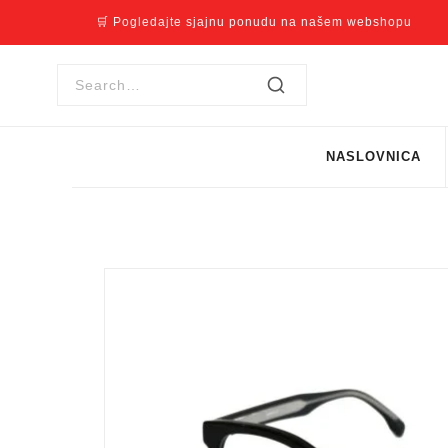
🛒 Pogledajte sjajnu ponudu na našem webshopu
NASLOVNICA