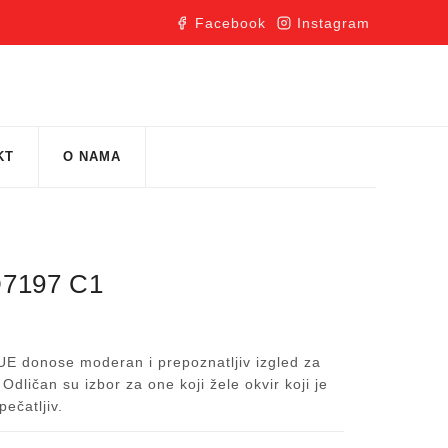
Facebook
Instagram
KT
O NAMA
7197 C1
QUE donose moderan i prepoznatljiv izgled za
dličan su izbor za one koji žele okvir koji je
pečatljiv.