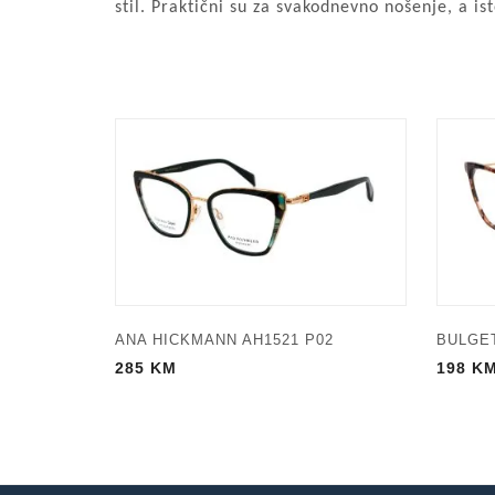
stil. Praktični su za svakodnevno nošenje, a i
ANA HICKMANN AH1521 P02
BULGET
285
KM
198
K