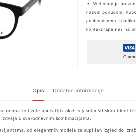
Webshop je prezent
našom ponudom. Kupov
poslovnicama. Ukoliko
kontaktirajte nas na b
Guara
Opis
Dodatne informacije
u onima koji žele upečatljiv okvir s jasnim stilskim identit
ako izdvaja u svakodnevnim kombinacijama.
arijantama, od elegantnih modela za suptilan izgled do izraže