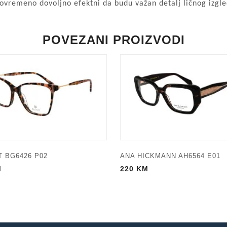
stovremeno dovoljno efektni da budu važan detalj ličnog izgle
POVEZANI PROIZVODI
 BG6426 P02
ANA HICKMANN AH6564 E01
M
220
KM