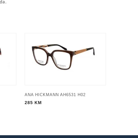
da.
ANA HICKMANN AH6531 H02
285
KM