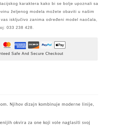
acijskog karaktera kako bi se bolje upoznali sa
inu željenog modela možete obaviti u našim
 vas isključivo zanima određeni model naočala,
roj: 033 238 428.
nteed Safe And Secure Checkout
etom. Njihov dizajn kombinuje moderne linije,
nijih okvira za one koji vole naglasiti svoj