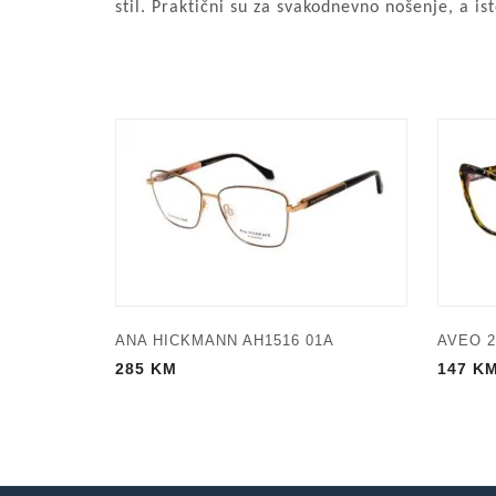
stil. Praktični su za svakodnevno nošenje, a i
ANA HICKMANN AH1516 01A
AVEO 2
285
KM
147
K