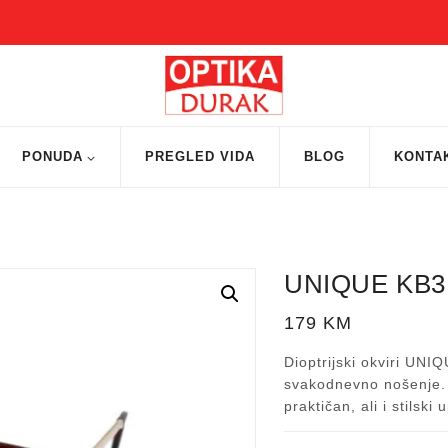
PONUDA
PREGLED VIDA
BLOG
KONTA
UNIQUE KB3
179
KM
Dioptrijski okviri UNI
svakodnevno nošenje. O
praktičan, ali i stilski u