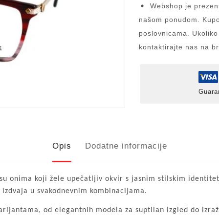
Webshop je prezent
našom ponudom. Kupov
poslovnicama. Ukoliko
kontaktirajte nas na b
Guara
Opis
Dodatne informacije
u onima koji žele upečatljiv okvir s jasnim stilskim identit
ako izdvaja u svakodnevnim kombinacijama.
arijantama, od elegantnih modela za suptilan izgled do izraže