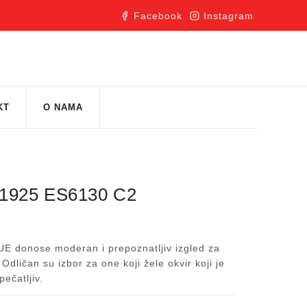
Facebook
Instagram
KT
O NAMA
1925 ES6130 C2
QUE donose moderan i prepoznatljiv izgled za
dličan su izbor za one koji žele okvir koji je
pečatljiv.