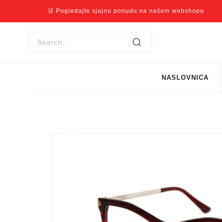
🛒 Pogledajte sjajnu ponudu na našem webshopu
NASLOVNICA