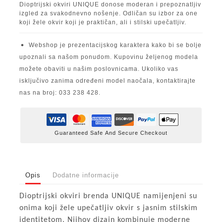
Dioptrijski okviri UNIQUE donose moderan i prepoznatljiv
izgled za svakodnevno nošenje. Odličan su izbor za one
koji žele okvir koji je praktičan, ali i stilski upečatljiv.
Webshop je prezentacijskog karaktera kako bi se bolje
upoznali sa našom ponudom. Kupovinu željenog modela
možete obaviti u našim poslovnicama. Ukoliko vas
isključivo zanima određeni model naočala, kontaktirajte
nas na broj: 033 238 428.
Guaranteed Safe And Secure Checkout
Opis
Dodatne informacije
Dioptrijski okviri brenda UNIQUE namijenjeni su
onima koji žele upečatljiv okvir s jasnim stilskim
identitetom. Njihov dizajn kombinuje moderne