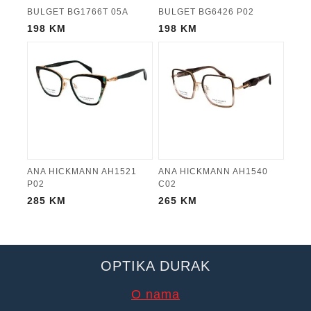
BULGET BG1766T 05A
BULGET BG6426 P02
198
KM
198
KM
ANA HICKMANN AH1521
ANA HICKMANN AH1540
P02
C02
285
KM
265
KM
OPTIKA DURAK
O nama