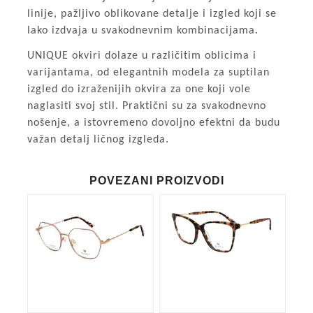
linije, pažljivo oblikovane detalje i izgled koji se
lako izdvaja u svakodnevnim kombinacijama.
UNIQUE okviri dolaze u različitim oblicima i
varijantama, od elegantnih modela za suptilan
izgled do izraženijih okvira za one koji vole
naglasiti svoj stil. Praktični su za svakodnevno
nošenje, a istovremeno dovoljno efektni da budu
važan detalj ličnog izgleda.
POVEZANI PROIZVODI