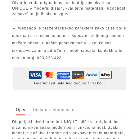
Otvorite vrata originalnosti s dioptrijskim okvirima
UNIQUE – moderni dizajn, kvalitetni materijali i udobnost
za savršen, jedinstven izgled.
Webshop je prezentacijskog karaktera kako bi se bolje
upoznali sa našom ponudom. Kupovinu željenog modela
možete obaviti u našim poslovnicama. Ukoliko vas
isključivo zanima određeni model naočala, kontaktirajte
nas na broj: 033 238 428.
Guaranteed Safe And Secure Checkout
Opis
Dodatne informacije
Dioptrijski okviri brenda UNIQUE ističu se originalnim
dizajnom koji spaja modernost i funkcionalnost. Svaki
model je pažljivo izrađen od visokokvalitetnih materijala,
osiguravajući dugotrajan i udoban osjećaj pri nošenju.