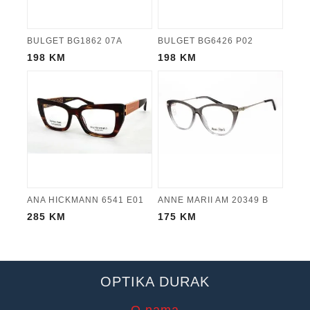
BULGET BG1862 07A
BULGET BG6426 P02
198
KM
198
KM
ANA HICKMANN 6541 E01
ANNE MARII AM 20349 B
285
KM
175
KM
OPTIKA DURAK