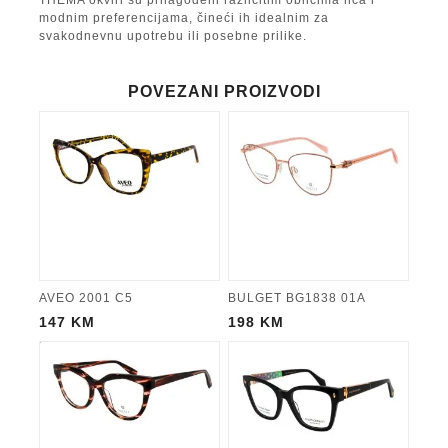
THEMA okviri su prilagođeni različitim oblicima lica i
modnim preferencijama, čineći ih idealnim za
svakodnevnu upotrebu ili posebne prilike.
POVEZANI PROIZVODI
AVEO 2001 C5
BULGET BG1838 01A
147
KM
198
KM