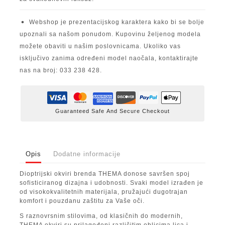
Webshop je prezentacijskog karaktera kako bi se bolje
upoznali sa našom ponudom. Kupovinu željenog modela
možete obaviti u našim poslovnicama. Ukoliko vas
isključivo zanima određeni model naočala, kontaktirajte
nas na broj: 033 238 428.
Guaranteed Safe And Secure Checkout
Opis
Dodatne informacije
Dioptrijski okviri brenda THEMA donose savršen spoj
sofisticiranog dizajna i udobnosti. Svaki model izrađen je
od visokokvalitetnih materijala, pružajući dugotrajan
komfort i pouzdanu zaštitu za Vaše oči.
S raznovrsnim stilovima, od klasičnih do modernih,