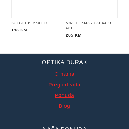
BULGET BG6501 E01
ANA HICKMANN AH6499
A01
198
KM
285
KM
OPTIKA DURAK
O nama
Pregled vida
Ponuda
Blog