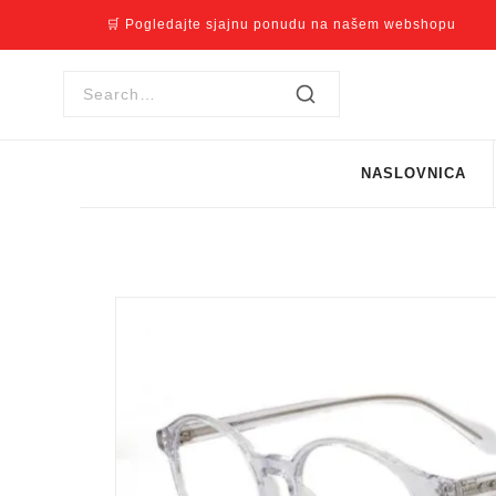
🛒 Pogledajte sjajnu ponudu na našem webshopu
NASLOVNICA