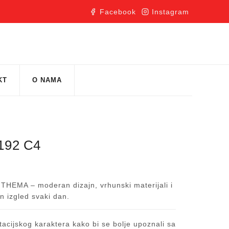
Facebook
Instagram
KT
O NAMA
92 C4
ri THEMA – moderan dizajn, vrhunski materijali i
an izgled svaki dan.
acijskog karaktera kako bi se bolje upoznali sa