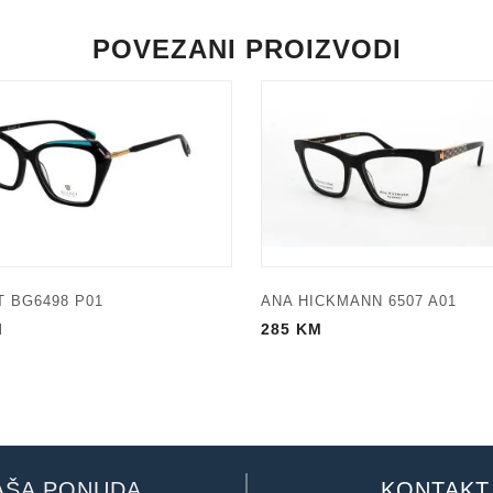
POVEZANI PROIZVODI
 BG6498 P01
ANA HICKMANN 6507 A01
M
285
KM
AŠA PONUDA
KONTAKT