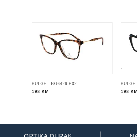
BULGET BG6426 P02
BULGET
198
KM
198
K
OPTIKA DURAK
N