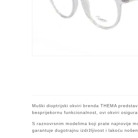
Muški dioptrijski okviri brenda THEMA predstavl
besprijekornu funkcionalnost, ovi okviri osigu
S raznovrsnim modelima koji prate najnovije mod
garantuje dugotrajnu izdržljivost i lakoću nošen