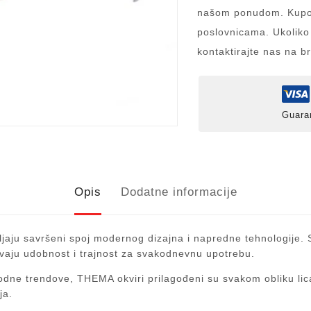
našom ponudom. Kupov
poslovnicama. Ukoliko
kontaktirajte nas na b
Guara
Opis
Dodatne informacije
jaju savršeni spoj modernog dizajna i napredne tehnologije. St
ravaju udobnost i trajnost za svakodnevnu upotrebu.
ne trendove, THEMA okviri prilagođeni su svakom obliku lica i
ja.