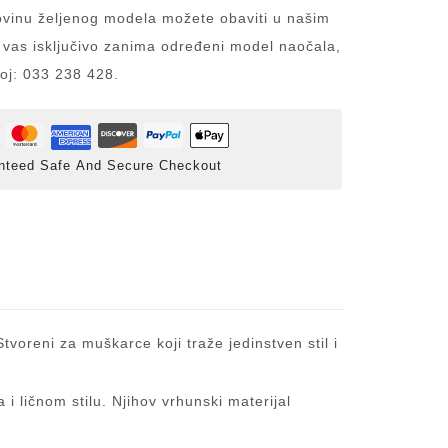
inu željenog modela možete obaviti u našim
 vas isključivo zanima određeni model naočala,
roj: 033 238 428.
nteed Safe And Secure Checkout
voreni za muškarce koji traže jedinstven stil i
 ličnom stilu. Njihov vrhunski materijal