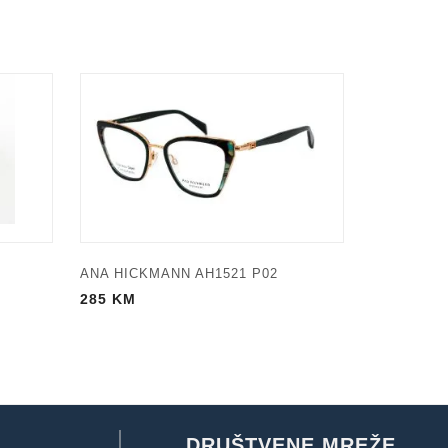
ANA HICKMANN AH1521 P02
285
KM
DRUŠTVENE MREŽE