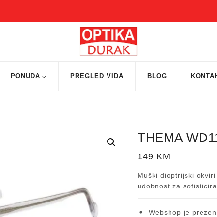
PONUDA
PREGLED VIDA
BLOG
KONTA
THEMA WD11
149
KM
Muški dioptrijski okvi
udobnost za sofisticir
Webshop je prezent