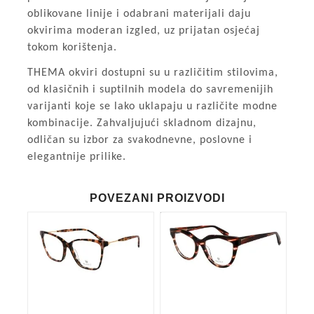
oblikovane linije i odabrani materijali daju
okvirima moderan izgled, uz prijatan osjećaj
tokom korištenja.
THEMA okviri dostupni su u različitim stilovima,
od klasičnih i suptilnih modela do savremenijih
varijanti koje se lako uklapaju u različite modne
kombinacije. Zahvaljujući skladnom dizajnu,
odličan su izbor za svakodnevne, poslovne i
elegantnije prilike.
POVEZANI PROIZVODI