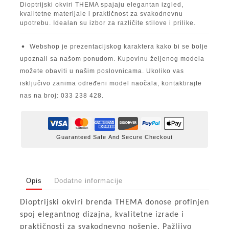
Dioptrijski okviri THEMA spajaju elegantan izgled,
kvalitetne materijale i praktičnost za svakodnevnu
upotrebu. Idealan su izbor za različite stilove i prilike.
Webshop je prezentacijskog karaktera kako bi se bolje
upoznali sa našom ponudom. Kupovinu željenog modela
možete obaviti u našim poslovnicama. Ukoliko vas
isključivo zanima određeni model naočala, kontaktirajte
nas na broj: 033 238 428.
Guaranteed Safe And Secure Checkout
Opis
Dodatne informacije
Dioptrijski okviri brenda THEMA donose profinjen
spoj elegantnog dizajna, kvalitetne izrade i
praktičnosti za svakodnevno nošenje. Pažljivo