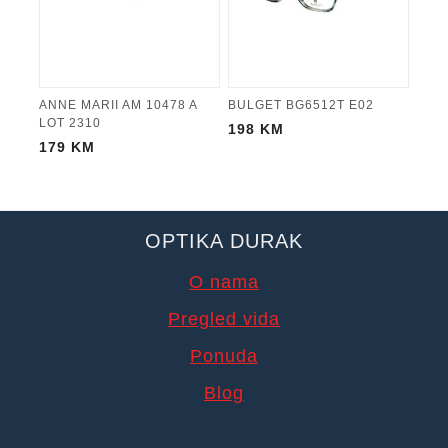
ANNE MARII AM 10478 A
BULGET BG6512T E02
LOT 2310
198
KM
179
KM
OPTIKA DURAK
O nama
Pregled vida
Ponuda
Blog