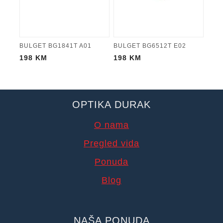
BULGET BG1841T A01
BULGET BG6512T E02
198
KM
198
KM
OPTIKA DURAK
O nama
Pregled vida
Ponuda
Blog
NAŠA PONUDA