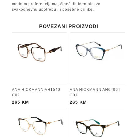
modnim preferencijama, čineći ih idealnim za
svakodnevnu upotrebu ili posebne prilike.
POVEZANI PROIZVODI
ANA HICKMANN AH1540
ANA HICKMANN AH6496T
C02
C01
265
KM
265
KM