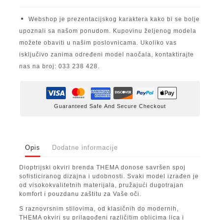
Webshop je prezentacijskog karaktera kako bi se bolje
upoznali sa našom ponudom. Kupovinu željenog modela
možete obaviti u našim poslovnicama. Ukoliko vas
isključivo zanima određeni model naočala, kontaktirajte
nas na broj: 033 238 428.
Guaranteed Safe And Secure Checkout
Opis
Dodatne informacije
Dioptrijski okviri brenda THEMA donose savršen spoj
sofisticiranog dizajna i udobnosti. Svaki model izrađen je
od visokokvalitetnih materijala, pružajući dugotrajan
komfort i pouzdanu zaštitu za Vaše oči.
S raznovrsnim stilovima, od klasičnih do modernih,
THEMA okviri su prilagođeni različitim oblicima lica i