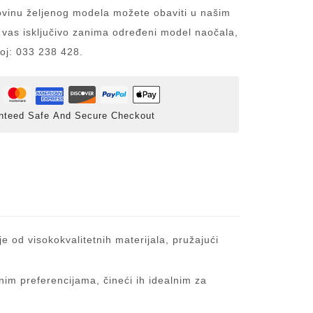
inu željenog modela možete obaviti u našim
 vas isključivo zanima određeni model naočala,
roj: 033 238 428.
nteed Safe And Secure Checkout
e od visokokvalitetnih materijala, pružajući
nim preferencijama, čineći ih idealnim za