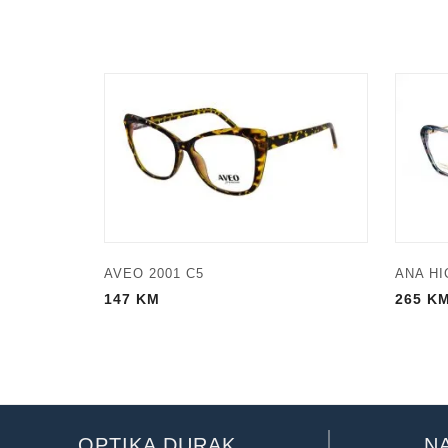
AVEO 2001 C5
ANA HI
147
KM
265
K
OPTIKA DURAK
N