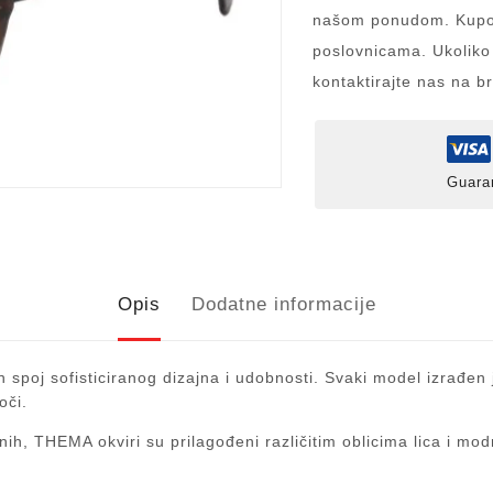
našom ponudom. Kupov
poslovnicama. Ukoliko
kontaktirajte nas na b
Guara
Opis
Dodatne informacije
spoj sofisticiranog dizajna i udobnosti. Svaki model izrađen j
oči.
ih, THEMA okviri su prilagođeni različitim oblicima lica i mod