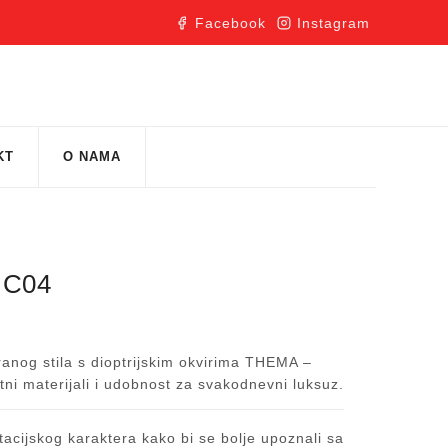
Facebook
Instagram
KT
O NAMA
 C04
iranog stila s dioptrijskim okvirima THEMA –
etni materijali i udobnost za svakodnevni luksuz.
acijskog karaktera kako bi se bolje upoznali sa