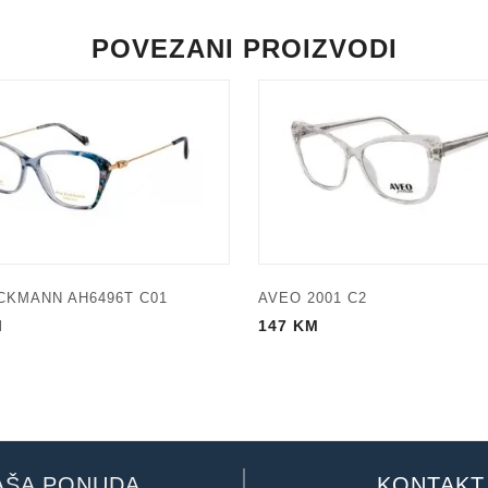
POVEZANI PROIZVODI
CKMANN AH6496T C01
AVEO 2001 C2
M
147
KM
AŠA PONUDA
KONTAKT