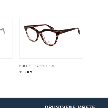
BULGET BG6501 E01
198
KM
DRUŠTVENE MREŽE