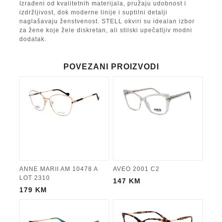
Izrađeni od kvalitetnih materijala, pružaju udobnost i
izdržljivost, dok moderne linije i suptilni detalji
naglašavaju ženstvenost. STELL okviri su idealan izbor
za žene koje žele diskretan, ali stilski upečatljiv modni
dodatak.
POVEZANI PROIZVODI
ANNE MARII AM 10478 A
AVEO 2001 C2
LOT 2310
147
KM
179
KM