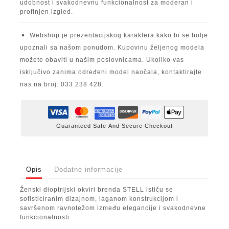
udobnost i svakodnevnu funkcionalnost za moderan i
profinjen izgled.
Webshop je prezentacijskog karaktera kako bi se bolje
upoznali sa našom ponudom. Kupovinu željenog modela
možete obaviti u našim poslovnicama. Ukoliko vas
isključivo zanima određeni model naočala, kontaktirajte
nas na broj: 033 238 428.
Guaranteed Safe And Secure Checkout
Opis
Dodatne informacije
Ženski dioptrijski okviri brenda STELL ističu se
sofisticiranim dizajnom, laganom konstrukcijom i
savršenom ravnotežom između elegancije i svakodnevne
funkcionalnosti.