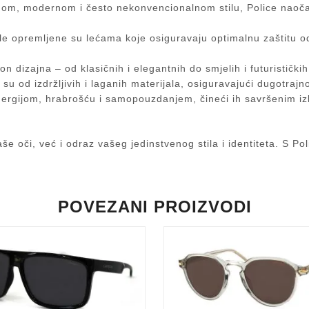
m, modernom i često nekonvencionalnom stilu, Police naočale
 opremljene su lećama koje osiguravaju optimalnu zaštitu od 
 dizajna – od klasičnih i elegantnih do smjelih i futurističkih, 
su od izdržljivih i laganih materijala, osiguravajući dugotrajn
ergijom, hrabrošću i samopouzdanjem, čineći ih savršenim izb
e oči, već i odraz vašeg jedinstvenog stila i identiteta. S Pol
POVEZANI PROIZVODI