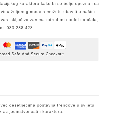
acijskog karaktera kako bi se bolje upoznali sa
inu željenog modela možete obaviti u našim
 vas isključivo zanima određeni model naočala,
roj: 033 238 428.
nteed Safe And Secure Checkout
 već desetljećima postavlja trendove u svijetu
raz jedinstvenosti i karaktera.