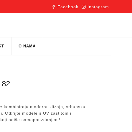
Facebook
Instagram
KT
O NAMA
L82
e kombiniraju moderan dizajn, vrhunsku
oči. Otkrijte modele s UV zaštitom i
m koji odiše samopouzdanjem!