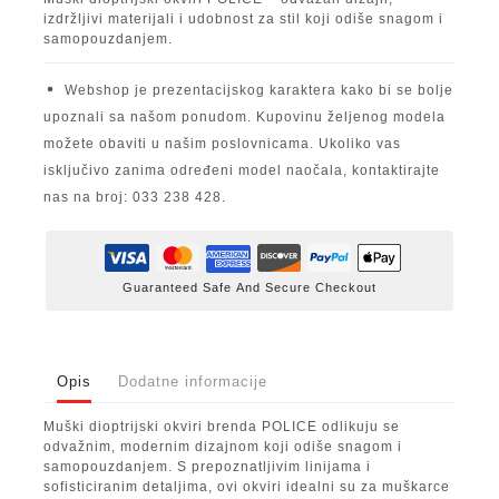
izdržljivi materijali i udobnost za stil koji odiše snagom i
samopouzdanjem.
Webshop je prezentacijskog karaktera kako bi se bolje
upoznali sa našom ponudom. Kupovinu željenog modela
možete obaviti u našim poslovnicama. Ukoliko vas
isključivo zanima određeni model naočala, kontaktirajte
nas na broj: 033 238 428.
Guaranteed Safe And Secure Checkout
Opis
Dodatne informacije
Muški dioptrijski okviri brenda POLICE odlikuju se
odvažnim, modernim dizajnom koji odiše snagom i
samopouzdanjem. S prepoznatljivim linijama i
sofisticiranim detaljima, ovi okviri idealni su za muškarce