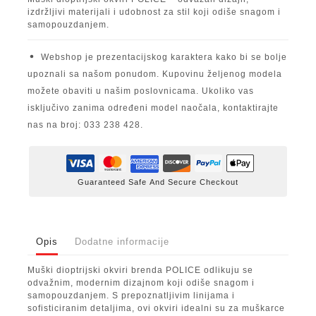
izdržljivi materijali i udobnost za stil koji odiše snagom i
samopouzdanjem.
Webshop je prezentacijskog karaktera kako bi se bolje
upoznali sa našom ponudom. Kupovinu željenog modela
možete obaviti u našim poslovnicama. Ukoliko vas
isključivo zanima određeni model naočala, kontaktirajte
nas na broj: 033 238 428.
Guaranteed Safe And Secure Checkout
Opis
Dodatne informacije
Muški dioptrijski okviri brenda POLICE odlikuju se
odvažnim, modernim dizajnom koji odiše snagom i
samopouzdanjem. S prepoznatljivim linijama i
sofisticiranim detaljima, ovi okviri idealni su za muškarce