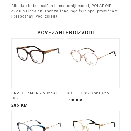
Bilo da birate klasičan ili moderniji model, POLAROID
okviri su idealan izbor za žene koje žele spoj praktičnosti
i prepoznatljivog izgleda.
POVEZANI PROIZVODI
ANA HICKMANN AH6531
BULGET BG1766T 05A
H02
198
KM
285
KM