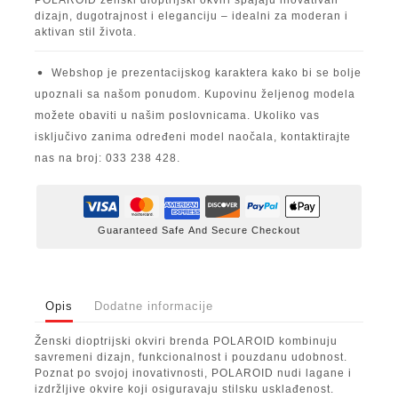
POLAROID ženski dioptrijski okviri spajaju inovativan
dizajn, dugotrajnost i eleganciju – idealni za moderan i
aktivan stil života.
Webshop je prezentacijskog karaktera kako bi se bolje
upoznali sa našom ponudom. Kupovinu željenog modela
možete obaviti u našim poslovnicama. Ukoliko vas
isključivo zanima određeni model naočala, kontaktirajte
nas na broj: 033 238 428.
Guaranteed Safe And Secure Checkout
Opis
Dodatne informacije
Ženski dioptrijski okviri brenda POLAROID kombinuju
savremeni dizajn, funkcionalnost i pouzdanu udobnost.
Poznat po svojoj inovativnosti, POLAROID nudi lagane i
izdržljive okvire koji osiguravaju stilsku usklađenost.