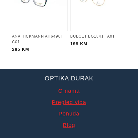
ANA HICKMANN AH6496T
BULGET BG1841T A01
C01
198
KM
265
KM
OPTIKA DURAK
O nama
Pregled vida
Ponuda
Blog