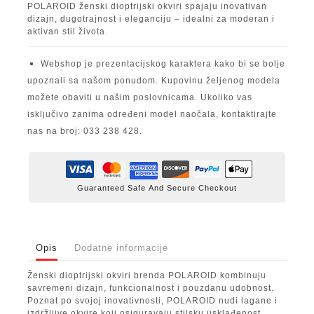
POLAROID ženski dioptrijski okviri spajaju inovativan
dizajn, dugotrajnost i eleganciju – idealni za moderan i
aktivan stil života.
Webshop je prezentacijskog karaktera kako bi se bolje
upoznali sa našom ponudom. Kupovinu željenog modela
možete obaviti u našim poslovnicama. Ukoliko vas
isključivo zanima određeni model naočala, kontaktirajte
nas na broj: 033 238 428.
Guaranteed Safe And Secure Checkout
Opis
Dodatne informacije
Ženski dioptrijski okviri brenda POLAROID kombinuju
savremeni dizajn, funkcionalnost i pouzdanu udobnost.
Poznat po svojoj inovativnosti, POLAROID nudi lagane i
izdržljive okvire koji osiguravaju stilsku usklađenost.