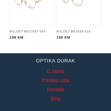
BULGET BG1766T 05A
BULGET BG1838 01A
198
KM
198
KM
OPTIKA DURAK
O nama
Pregled vida
Ponuda
Blog