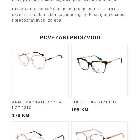
Bilo da birate klasičan ili moderniji model, POLAROID
okviri su idealan izbor za žene koje žele spoj praktičnosti
i prepoznatljivog izgleda.
POVEZANI PROIZVODI
ANNE MARII AM 10478 A
BULGET BG6512T E02
LOT 2310
198
KM
179
KM