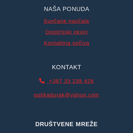
NAŠA PONUDA
Sunčane naočale
Dioptrijski okviri
Kontaktna sočiva
KONTAKT
+387 33 238 428
optikadurak@yahoo.com
DRUŠTVENE MREŽE