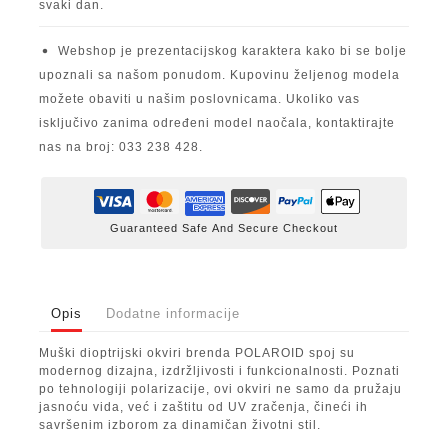
svaki dan.
Webshop je prezentacijskog karaktera kako bi se bolje
upoznali sa našom ponudom. Kupovinu željenog modela
možete obaviti u našim poslovnicama. Ukoliko vas
isključivo zanima određeni model naočala, kontaktirajte
nas na broj: 033 238 428.
Guaranteed Safe And Secure Checkout
Opis
Dodatne informacije
Muški dioptrijski okviri brenda POLAROID spoj su
modernog dizajna, izdržljivosti i funkcionalnosti. Poznati
po tehnologiji polarizacije, ovi okviri ne samo da pružaju
jasnoću vida, već i zaštitu od UV zračenja, čineći ih
savršenim izborom za dinamičan životni stil.