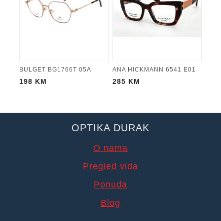
BULGET BG1766T 05A
ANA HICKMANN 6541 E01
198
KM
285
KM
OPTIKA DURAK
O nama
Pregled vida
Ponuda
Blog