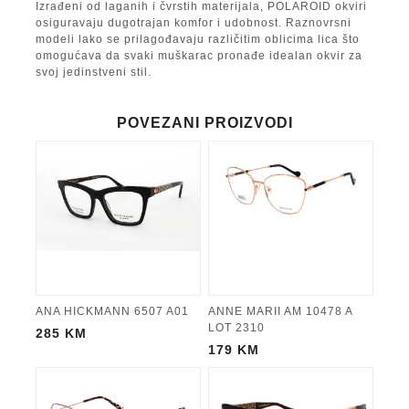
Izrađeni od laganih i čvrstih materijala, POLAROID okviri
osiguravaju dugotrajan komfor i udobnost. Raznovrsni
modeli lako se prilagođavaju različitim oblicima lica što
omogućava da svaki muškarac pronađe idealan okvir za
svoj jedinstveni stil.
POVEZANI PROIZVODI
ANA HICKMANN 6507 A01
ANNE MARII AM 10478 A
LOT 2310
285
KM
179
KM