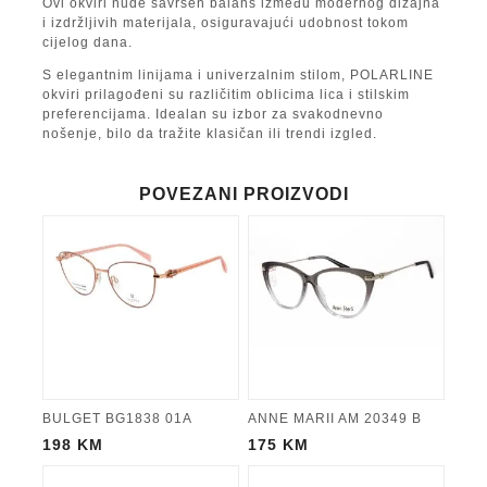
Ovi okviri nude savršen balans između modernog dizajna
i izdržljivih materijala, osiguravajući udobnost tokom
cijelog dana.
S elegantnim linijama i univerzalnim stilom, POLARLINE
okviri prilagođeni su različitim oblicima lica i stilskim
preferencijama. Idealan su izbor za svakodnevno
nošenje, bilo da tražite klasičan ili trendi izgled.
POVEZANI PROIZVODI
BULGET BG1838 01A
ANNE MARII AM 20349 B
198
KM
175
KM